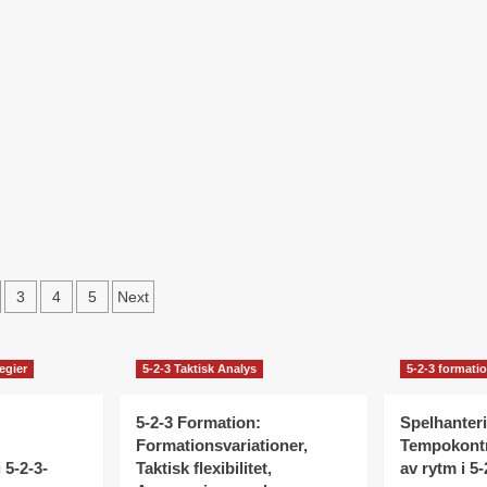
keringstrategier,
3
trivaler
Formation:
Prestandautvärderingar,
Feedbackmekanismer,
Förbättringsstrategier
rmationen
ts
3
4
5
Next
nation
egier
5-2-3 Taktisk Analys
5-2-3 formatio
5-2-3 Formation:
Spelhanter
Formationsvariationer,
Tempokontro
i 5-2-3-
Taktisk flexibilitet,
av rytm i 5