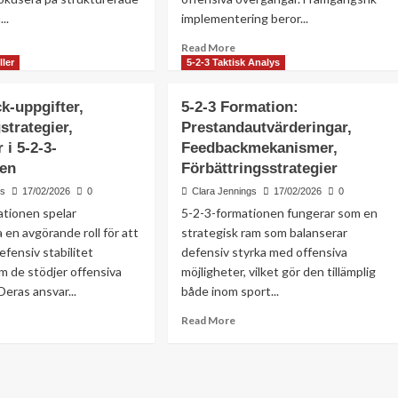
..
implementering beror...
ad
Read
Read More
re
more
ller
5-2-3 Taktisk Analys
out
about
tiska
Teamdynamik,
k-uppgifter,
5-2-3 Formation:
ingar,
Spelarinteraktioner,
strategier,
Prestandautvärderingar,
äningsmetoder,
Kemiutveckling
r i 5-2-3-
larutveckling
Feedbackmekanismer,
i
5-
nen
Förbättringsstrategier
2-
gs
17/02/2026
0
Clara Jennings
17/02/2026
0
3-
ationen spelar
5-2-3-formationen fungerar som en
formationen
rmationen
 en avgörande roll för att
strategisk ram som balanserar
efensiv stabilitet
defensiv styrka med offensiva
m de stödjer offensiva
möjligheter, vilket gör den tillämplig
Deras ansvar...
både inom sport...
ad
Read
Read More
re
more
out
about
nterback-
5-
gifter,
2-