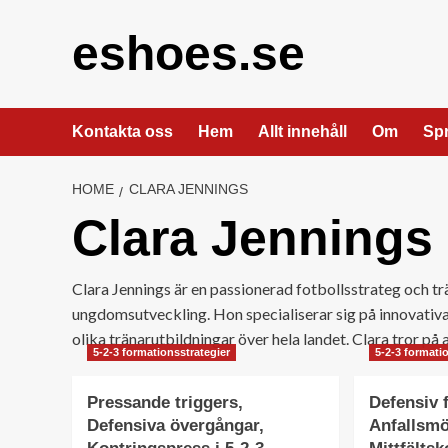
Skip
to
eshoes.se
content
Kontakta oss
Hem
Allt innehåll
Om
Sp
HOME
CLARA JENNINGS
Clara Jennings
Clara Jennings är en passionerad fotbollsstrateg och t
ungdomsutveckling. Hon specialiserar sig på innovativa f
olika tränarutbildningar över hela landet. Clara tror på
5-2-3 formationsstrategier
5-2-3 formati
Pressande triggers,
Defensiv 
Defensiva övergångar,
Anfallsmö