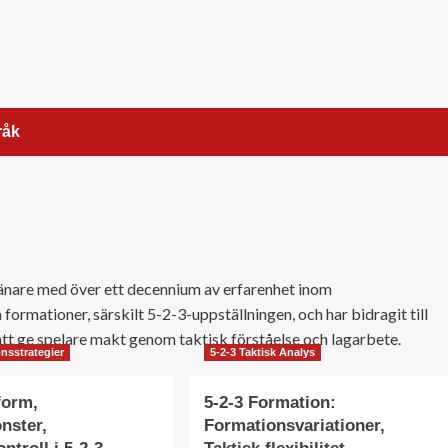
råk
ränare med över ett decennium av erfarenhet inom
ormationer, särskilt 5-2-3-uppställningen, och har bidragit till
 att ge spelare makt genom taktisk förståelse och lagarbete.
onsstrategier
5-2-3 Taktisk Analys
form,
5-2-3 Formation:
nster,
Formationsvariationer,