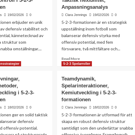
ontroll i 5-2-3-
Taktisk flexibilitet,
nen
Anpassningsanalys
gs
19/02/2026
0
Clara Jennings
19/02/2026
0
ionen erbjuder en unik
5-2-3-formationen är en strategisk
av defensiv stabilitet och
uppställning inom fotboll som
ential, kännetecknad av
balanserar defensiv styrka med
a struktur som
offensiv potential, med fem
nabba omställningar....
försvarare, två mittfältare och...
ad
Read
Read More
re
more
onsstrategier
5-2-3 Spelarroller
out
about
fensiv
5-
övningar,
Teamdynamik,
rm,
2-
etoder,
Spelarinteraktioner,
allsmönster,
3
ckling i 5-2-3-
tfältskontroll
Kemiutveckling i 5-2-3-
Formation:
Formationsvariationer,
nen
formationen
Taktisk
gs
18/02/2026
0
Clara Jennings
18/02/2026
0
flexibilitet,
ionen ger en solid taktisk
5-2-3-formationen är utformad för att
Anpassningsanalys
rmationen
alanserar defensiv
skapa en robust defensiv struktur
d offensiv potential.
samtidigt som den underlättar snabba
okusera på strukturerade
offensiva övergångar. Framgångsrik