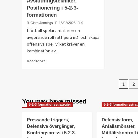
Avslutningstekniker,
utan
Mar
Positionering i 5-2-3-
boll,
Luf
Utrymmesskapande
i
formationen
i
5-
Clara Jennings
13/02/2026
0
5-
2-
I fotboll spelar anfallaren en
2-
3-
3-
fo
avgörande roll i att göra mål och skapa
formationen
offensiva spel, vilket kräver en
kombination av...
Read
Read More
more
about
Anfallarens
Pos
ansvar,
1
2
Avslutningstekniker,
pagi
Positionering
You may have missed
i
5-2-3 formationsstrategier
5-2-3 formationsstrat
5-
2-
3-
Pressande triggers,
Defensiv form,
formationen
Defensiva övergångar,
Anfallsmönster,
Kontringspress i 5-2-3-
Mittfältskontroll 