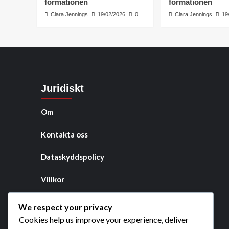
formationen
formationen
Clara Jennings
19/02/2026
0
Clara Jennings
19
Juridiskt
Om
Kontakta oss
Dataskyddspolicy
Villkor
Cookies och spårning
We respect your privacy
Cookies help us improve your experience, deliver