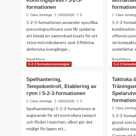
Kontringspress i 5-2-3-
Mittfältsk
formationen
formatio
Clara Jennings
19/02/2026
0
Clara Jennin
5-2-3-formationen använder specifika
5-2-3-format
pressningsutlösare som får spelarna
kombination 
att inleda en samordnad insats för att
offensiv pot
störa motståndarens spel. Effektiva
sin kompakt
defensiva övergångar...
underlättar s
Read
Re
Read More
Read More
more
mo
5-2-3 formationsstrategier
5-2-3 formati
about
ab
Pressande
De
Spelhantering,
Taktiska 
triggers,
fo
Tempokontroll, Etablering av
Träningsm
Defensiva
Anf
rytm i 5-2-3-formationen
övergångar,
Spelarutve
Mit
Kontringspress
i
formatio
Clara Jennings
19/02/2026
0
i
5-
Spelhantering i 5-2-3-formationen är
Clara Jennin
5-
2-
avgörande för att kontrollera tempot
5-2-3-format
2-
3-
och flödet i matchen, vilket gör det
3-
fo
grund som b
formationen
möjligt för lagen att...
stabilitet me
Genom att f