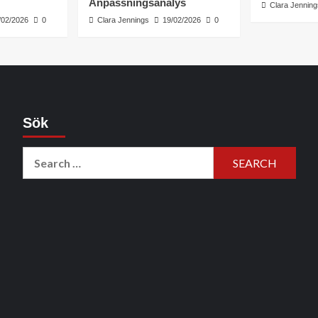
Anpassningsanalys
Clara Jenning
/02/2026
0
Clara Jennings
19/02/2026
0
Sök
Search
for: