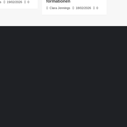
formationen
s
19/02/2026
0
Clara Jennings
18/02/2026
0