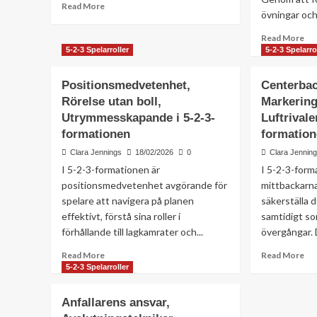
Read
Read More
övningar och.
more
about
Re
Read More
Spelhantering,
mo
5-2-3 Spelarroller
5-2-3 Spelarro
Tempokontroll,
ab
Etablering
Tak
Positionsmedvetenhet,
Centerbac
av
övn
rytm
Rörelse utan boll,
Markering
Tr
i
Utrymmesskapande i 5-2-3-
Luftrivale
Spe
5-
i
formationen
formatio
2-
5-
3-
Clara Jennings
18/02/2026
0
Clara Jennin
2-
formationen
I 5-2-3-formationen är
I 5-2-3-form
3-
fo
positionsmedvetenhet avgörande för
mittbackarna
spelare att navigera på planen
säkerställa d
effektivt, förstå sina roller i
samtidigt so
förhållande till lagkamrater och...
övergångar. 
Read
Re
Read More
Read More
more
mo
5-2-3 Spelarroller
about
ab
Positionsmedvetenhet,
Ce
Anfallarens ansvar,
Rörelse
upp