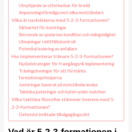
Utnyttjande av ytterbackar för bredd
Anpassningsförmåga mot olika motståndare
Vilka är nackdelarna med 5-2-3-formationen?
Sårbarhet för kontringar
Beroende av spelarnas kondition och mångsidighet
Utmaningar i mittfältskontroll
Potenital isolering av anfallare
Hur implementerar tränare 5-2-3-formationen?
Nyckelstrategier för framgångsrik implementering
Träningsövningar för att förstärka
formationsprinciperna
Justeringar baserat på motståndaranalys
Taktiska justeringar och byten under matchen
Vilka taktiska filosofier stämmer överens med 5-
2-3-formationen?
Defensivt inriktade tillvägagångssätt
Vad är 5-2-3-formationen i