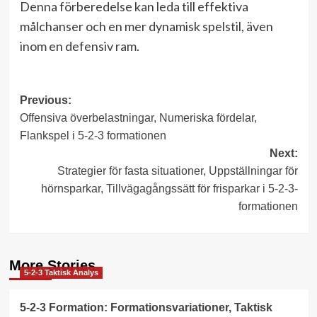
Denna förberedelse kan leda till effektiva
målchanser och en mer dynamisk spelstil, även
inom en defensiv ram.
Post
Previous:
Offensiva överbelastningar, Numeriska fördelar,
navigation
Flankspel i 5-2-3 formationen
Next:
Strategier för fasta situationer, Uppställningar för
hörnsparkar, Tillvägagångssätt för frisparkar i 5-2-3-
formationen
More Stories
5-2-3 Taktisk Analys
5-2-3 Formation: Formationsvariationer, Taktisk