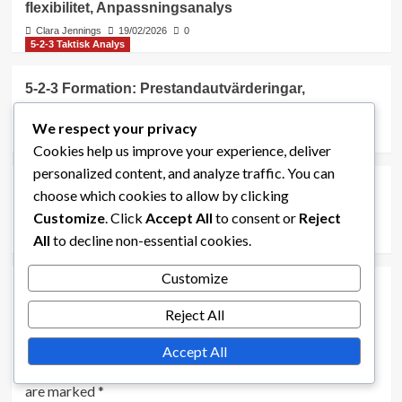
flexibilitet, Anpassningsanalys
Clara Jennings
19/02/2026
0
5-2-3 Taktisk Analys
5-2-3 Formation: Prestandautvärderingar,
Feedbackmekanismer, Förbättringsstrategier
We respect your privacy
Clara Jennings
17/02/2026
0
5-2-3 Taktisk Analys
Cookies help us improve your experience, deliver
personalized content, and analyze traffic. You can
5-2-3 Formation: Formations effektivitet,
choose which cookies to allow by clicking
Spelscenarier, Motståndarstrategier
Customize
. Click
Accept All
to consent or
Reject
Clara Jennings
13/02/2026
0
All
to decline non-essential cookies.
Customize
Reject All
Leave a Reply
Accept All
Your email address will not be published.
Required fields
are marked
*