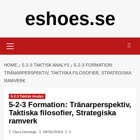
Skip
eshoes.se
to
content
Primary
Menu
HOME
5-2-3 TAKTISK ANALYS
5-2-3 FORMATION:
TRÄNARPERSPEKTIV, TAKTISKA FILOSOFIER, STRATEGISKA
RAMVERK
5-2-3 Taktisk Analys
5-2-3 Formation: Tränarperspektiv,
Taktiska filosofier, Strategiska
ramverk
Clara Jennings
09/02/2026
0