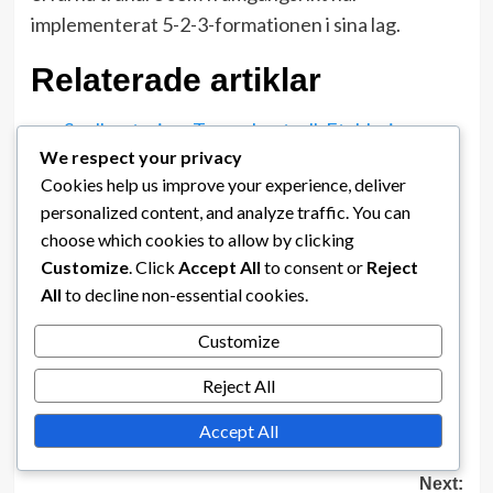
implementerat 5-2-3-formationen i sina lag.
Relaterade artiklar
Spelhantering, Tempokontroll, Etablering av
We respect your privacy
rytm i 5-2-3-formationen
Cookies help us improve your experience, deliver
5-2-3 Formation: Formationsvariationer,
personalized content, and analyze traffic. You can
Taktisk flexibilitet, Anpassningsanalys
choose which cookies to allow by clicking
Customize
. Click
Accept All
to consent or
Reject
Ungdomsutveckling, Rollspecialisering,
All
to decline non-essential cookies.
Kompetensutbildning i 5-2-3-formationen
Customize
Reject All
Post
Previous:
Anfallande mittfältsfunktioner, Kreativitet, Samspel i 5-
Accept All
navigation
2-3-formationen
Next: