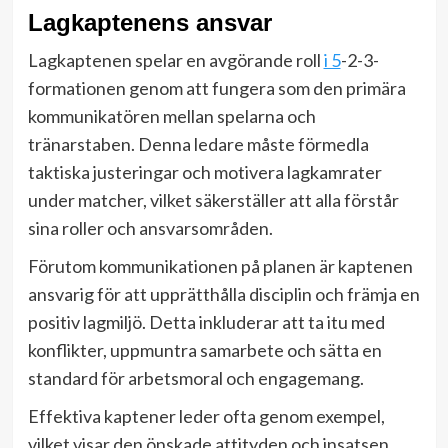
Lagkaptenens ansvar
Lagkaptenen spelar en avgörande roll
i 5
-2-3-
formationen genom att fungera som den primära
kommunikatören mellan spelarna och
tränarstaben. Denna ledare måste förmedla
taktiska justeringar och motivera lagkamrater
under matcher, vilket säkerställer att alla förstår
sina roller och ansvarsområden.
Förutom kommunikationen på planen är kaptenen
ansvarig för att upprätthålla disciplin och främja en
positiv lagmiljö. Detta inkluderar att ta itu med
konflikter, uppmuntra samarbete och sätta en
standard för arbetsmoral och engagemang.
Effektiva kaptener leder ofta genom exempel,
vilket visar den önskade attityden och insatsen