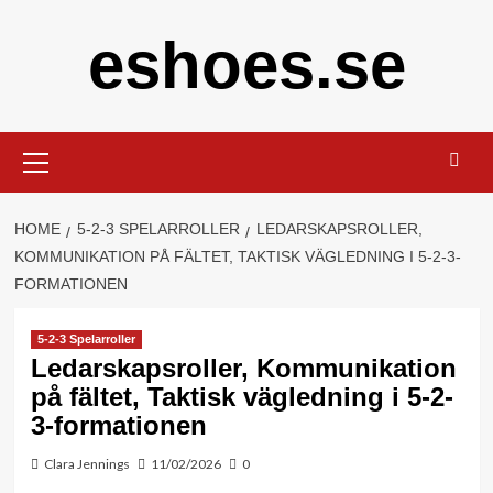
Skip
eshoes.se
to
content
Primary
Menu
HOME
5-2-3 SPELARROLLER
LEDARSKAPSROLLER,
KOMMUNIKATION PÅ FÄLTET, TAKTISK VÄGLEDNING I 5-2-3-
FORMATIONEN
5-2-3 Spelarroller
Ledarskapsroller, Kommunikation
på fältet, Taktisk vägledning i 5-2-
3-formationen
Clara Jennings
11/02/2026
0