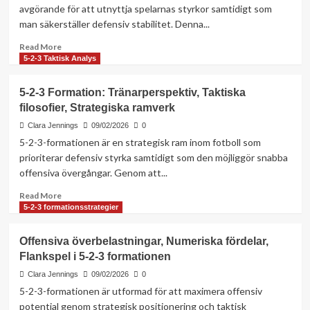
avgörande för att utnyttja spelarnas styrkor samtidigt som
man säkerställer defensiv stabilitet. Denna...
Read
Read More
more
5-2-3 Taktisk Analys
about
Strategier
5-2-3 Formation: Tränarperspektiv, Taktiska
för
filosofier, Strategiska ramverk
fasta
situationer,
Clara Jennings
09/02/2026
0
Uppställningar
5-2-3-formationen är en strategisk ram inom fotboll som
för
prioriterar defensiv styrka samtidigt som den möjliggör snabba
hörnsparkar,
offensiva övergångar. Genom att...
Tillvägagångssätt
för
Read
Read More
frisparkar
more
5-2-3 formationsstrategier
i
about
5-
5-
Offensiva överbelastningar, Numeriska fördelar,
2-
2-
3-
Flankspel i 5-2-3 formationen
3
formationen
Formation:
Clara Jennings
09/02/2026
0
Tränarperspektiv,
5-2-3-formationen är utformad för att maximera offensiv
Taktiska
potential genom strategisk positionering och taktisk