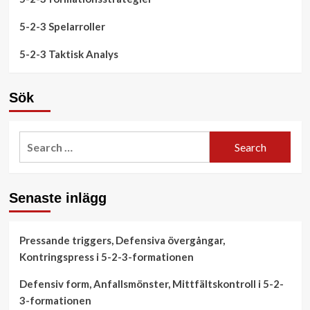
5-2-3 Spelarroller
5-2-3 Taktisk Analys
Sök
Search
for:
Senaste inlägg
Pressande triggers, Defensiva övergångar,
Kontringspress i 5-2-3-formationen
Defensiv form, Anfallsmönster, Mittfältskontroll i 5-2-
3-formationen