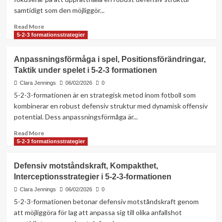
3-
samtidigt som den möjliggör...
formationen
Read
Read More
more
5-2-3 formationsstrategier
about
5-
Anpassningsförmåga i spel, Positionsförändringar,
2-
Taktik under spelet i 5-2-3 formationen
3
Formation:
Clara Jennings
06/02/2026
0
Spelsimuleringar,
5-2-3-formationen är en strategisk metod inom fotboll som
Taktiska
kombinerar en robust defensiv struktur med dynamisk offensiv
scenarier,
potential. Dess anpassningsförmåga är...
Träningsapplikationer
Read
Read More
more
5-2-3 formationsstrategier
about
Anpassningsförmåga
Defensiv motståndskraft, Kompakthet,
i
Interceptionsstrategier i 5-2-3-formationen
spel,
Positionsförändringar,
Clara Jennings
06/02/2026
0
Taktik
5-2-3-formationen betonar defensiv motståndskraft genom
under
att möjliggöra för lag att anpassa sig till olika anfallshot
spelet