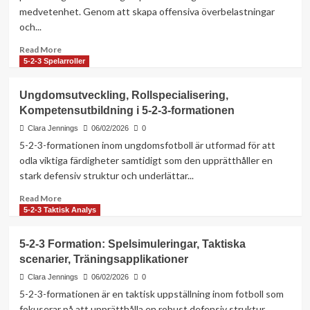
filosofier,
medvetenhet. Genom att skapa offensiva överbelastningar
Strategiska
och...
ramverk
Read
Read More
more
5-2-3 Spelarroller
about
Offensiva
Ungdomsutveckling, Rollspecialisering,
överbelastningar,
Kompetensutbildning i 5-2-3-formationen
Numeriska
fördelar,
Clara Jennings
06/02/2026
0
Flankspel
5-2-3-formationen inom ungdomsfotboll är utformad för att
i
odla viktiga färdigheter samtidigt som den upprätthåller en
5-
stark defensiv struktur och underlättar...
2-
3
Read
Read More
formationen
more
5-2-3 Taktisk Analys
about
Ungdomsutveckling,
5-2-3 Formation: Spelsimuleringar, Taktiska
Rollspecialisering,
scenarier, Träningsapplikationer
Kompetensutbildning
i
Clara Jennings
06/02/2026
0
5-
5-2-3-formationen är en taktisk uppställning inom fotboll som
2-
fokuserar på att upprätthålla en robust defensiv struktur