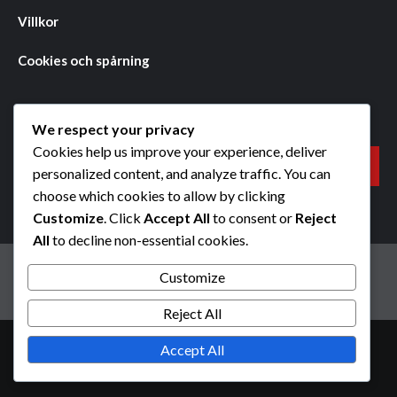
Villkor
Cookies och spårning
Sök
We respect your privacy
Cookies help us improve your experience, deliver
Search
personalized content, and analyze traffic. You can
for:
choose which cookies to allow by clicking
Customize
. Click
Accept All
to consent or
Reject
All
to decline non-essential cookies.
Om
Kontakta oss
Dataskyddspolicy
Villkor
Customize
Cookies och spårning
Reject All
Copyright © All rights reserved.
|
CoverNews
by AF
Accept All
themes.